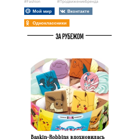
#Fashion
#ПродвижениеБренда
Мой мир
Вконтакте
Одноклассники
ЗА РУБЕЖОМ
Baskin-Robbins вдохновилась