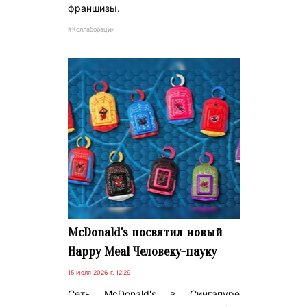
франшизы.
#Коллаборации
McDonald's посвятил новый
Happy Meal Человеку-пауку
15 июля 2026 г. 12:29
Сеть McDonald's в Сингапуре