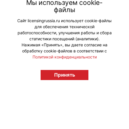
запустила в продажу новый набор
Мы используем cookie-
Happy Meal. Он посвящен
файлы
знаменитому персонажу комиксов
– Человеку-пауку.
Сайт licensingrussia.ru использует cookie-файлы
для обеспечения технической
#Коллаборации
работоспособности, улучшения работы и сбора
статистики посещений (аналитики).
Нажимая «Принять», вы даете согласие на
обработку cookie-файлов в соответствии с
Политикой конфиденциальности
© "Вестник лицензионного рынка",
Принять
licensingrussia.ru, 2009-2026 12+