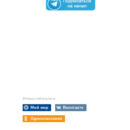
#НовостиКаталога
Мой мир
Вконтакте
Одноклассники