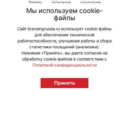
Теперь знакомое сочетание
клубники и банана можно
Мы используем cookie-
попробовать в десертах и
файлы
милкшейке, а заодно оценить
новый алый Воппер Love Is…
Сайт licensingrussia.ru использует cookie-файлы
для обеспечения технической
#ПродвижениеБренда #Коллаборации
работоспособности, улучшения работы и сбора
статистики посещений (аналитики).
Нажимая «Принять», вы даете согласие на
обработку cookie-файлов в соответствии с
Политикой конфиденциальности
© "Вестник лицензионного рынка",
Принять
licensingrussia.ru, 2009-2026 12+