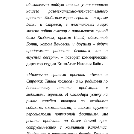
обязательно найдут отклик у поклонников
нашего развлекательно-познавательного
проекта. Любимые герои сериала – а кроме
Белки и Стрелки, в пластиковых яйцах
можно найти сувенир с начальником лунной
базы Казбеком, крысом Веней, обезьянкой
Бонни, котом Вачовски и другими – будут
продолжать радовать детишек, как и
вкусный десерт»,
– говорит коммерческий
директор студии КиноАтис
Наталия Бабич
.
«
Маленькие зрители проекта «Белка и
Стрелка: Тайны космоса» и их родители по
достоинству оценили продукцию с
любимыми героями. И благодаря успеху на
рынке
линейки товаров со звездными
собаками-космонавтами, а также другими
персонажами популярной франшизы,
мы
решили продлить на более долгий срок
сотрудничество с компанией КиноАтис.
Продукция с персонажами бренда Белка и