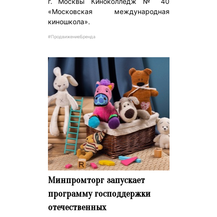
г. Москвы Киноколледж № 40
«Московская международная
киношкола».
#ПродвижениеБренда
Минпромторг запускает
программу господдержки
отечественных