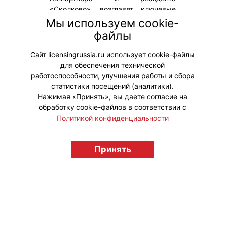
«Сколково», возглавят ключевые
сессии деловой программы, где
Мы используем cookie-
представят уникальные бизнес-
файлы
кейсы и проведут серию
практических мастер-классов.
Сайт licensingrussia.ru использует cookie-файлы
для обеспечения технической
#ПродвижениеБренда
работоспособности, улучшения работы и сбора
статистики посещений (аналитики).
Нажимая «Принять», вы даете согласие на
обработку cookie-файлов в соответствии с
Политикой конфиденциальности
© "Вестник лицензионного рынка",
licensingrussia.ru, 2009-2026 12+
Принять