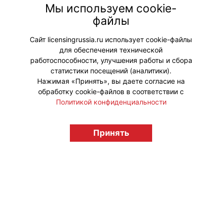
персонажей, знакомых многим
Мы используем cookie-
зрителям с детства. В полном
файлы
метре все стало гораздо
масштабнее!
Сайт licensingrussia.ru использует cookie-файлы
для обеспечения технической
#ПродвижениеБренда #Кинопрокат
работоспособности, улучшения работы и сбора
статистики посещений (аналитики).
Нажимая «Принять», вы даете согласие на
обработку cookie-файлов в соответствии с
Политикой конфиденциальности
© "Вестник лицензионного рынка",
licensingrussia.ru, 2009-2026 12+
Принять