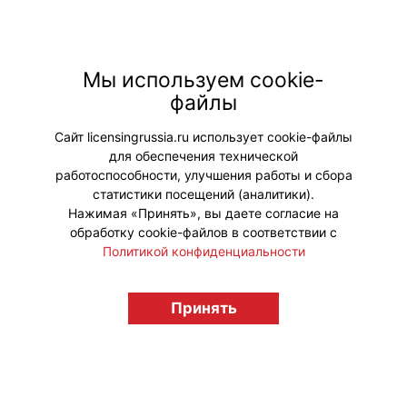
Мы используем cookie-
файлы
#Выставки
Сайт licensingrussia.ru использует cookie-файлы
Мой мир
Вконтакте
для обеспечения технической
работоспособности, улучшения работы и сбора
Одноклассники
статистики посещений (аналитики).
Нажимая «Принять», вы даете согласие на
обработку cookie-файлов в соответствии с
Политикой конфиденциальности
© "Вестник лицензионного рынка",
licensingrussia.ru, 2009-2026 12+
Принять