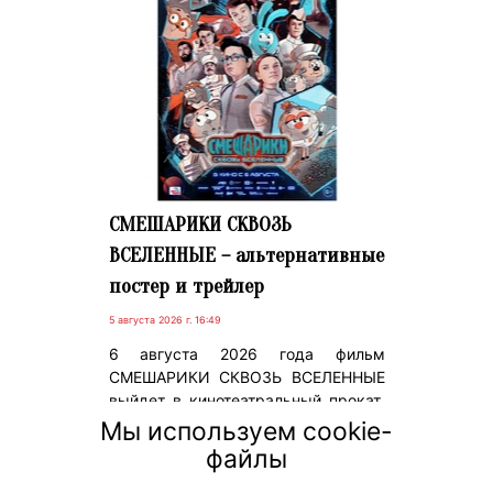
СМЕШАРИКИ СКВОЗЬ
ВСЕЛЕННЫЕ – альтернативные
постер и трейлер
5 августа 2026 г. 16:49
6 августа 2026 года фильм
СМЕШАРИКИ СКВОЗЬ ВСЕЛЕННЫЕ
выйдет в кинотеатральный прокат.
Кинокомпания ВОЛЬГА и ГК «Рики»
Мы используем cookie-
представляют альтернативные
файлы
постер и трейлер фантастического
игрового фильма.