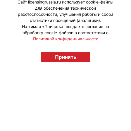
Сайт licensingrussia.ru использует cookie-файлы
для обеспечения технической
#ПродвижениеБренда
работоспособности, улучшения работы и сбора
статистики посещений (аналитики).
Нажимая «Принять», вы даете согласие на
обработку cookie-файлов в соответствии с
Политикой конфиденциальности
© "Вестник лицензионного рынка",
licensingrussia.ru, 2009-2026 12+
Принять