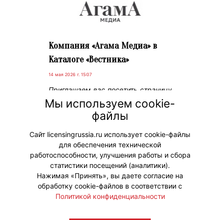
Компания «Агама Медиа» в
Каталоге «Вестника»
14 мая 2026 г. 15:07
Приглашаем вас посетить страницу
новой компании в Каталоге –
Мы используем cookie-
«Агама Медиа» и познакомиться с
файлы
ее брендами: «Маша и Медведь» и
«Маша и Медведь. Друзья».
Сайт licensingrussia.ru использует cookie-файлы
для обеспечения технической
#НовыеЛицензии #НовостиКаталога
работоспособности, улучшения работы и сбора
статистики посещений (аналитики).
Нажимая «Принять», вы даете согласие на
обработку cookie-файлов в соответствии с
Политикой конфиденциальности
© "Вестник лицензионного рынка",