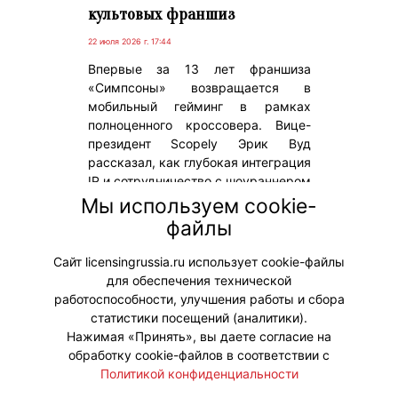
культовых франшиз
22 июля 2026 г. 17:44
Впервые за 13 лет франшиза
«Симпсоны» возвращается в
мобильный гейминг в рамках
полноценного кроссовера. Вице-
президент Scopely Эрик Вуд
рассказал, как глубокая интеграция
IP и сотрудничество с шоураннером
сериала позволили сформировать
Мы используем cookie-
абсолютно новый подход к игровым
файлы
лицензиям.
Сайт licensingrussia.ru использует cookie-файлы
для обеспечения технической
#ПродвижениеБренда
работоспособности, улучшения работы и сбора
статистики посещений (аналитики).
Нажимая «Принять», вы даете согласие на
обработку cookie-файлов в соответствии с
Политикой конфиденциальности