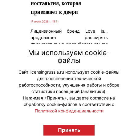
ностальгия, которая
приезжает к двери
17 июня 2026 г. 15:41
Лицензионный бренд Love Is…
продолжает расширять
присутствие на российском рынке
продуктов питания. Маршмеллоу
Мы используем cookie-
«Зефирюшки» в форме сердечек
файлы
теперь доступны в сервисе
доставки Самокат.
Сайт licensingrussia.ru использует cookie-файлы
для обеспечения технической
#ПродвижениеБренда #Коллаборации
работоспособности, улучшения работы и сбора
статистики посещений (аналитики).
Нажимая «Принять», вы даете согласие на
обработку cookie-файлов в соответствии с
Политикой конфиденциальности
© "Вестник лицензионного рынка",
licensingrussia.ru, 2009-2026 12+
Принять