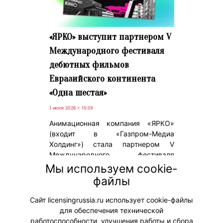
«ЯРКО» выступит партнером V
Международного фестиваля
дебютных фильмов
Евразийского континента
«Одна шестая»
1 июля 2026 г. 15:39
Анимационная компания «ЯРКО»
(входит в «Газпром-Медиа
Холдинг») стала партнером V
Международного фестиваля
дебютных фильмов Евразийского
Мы используем cookie-
континента «Одна шестая»,
файлы
организованного Свердловской
киностудией.
Сайт licensingrussia.ru использует cookie-файлы
для обеспечения технической
#ПродвижениеБренда
работоспособности, улучшения работы и сбора