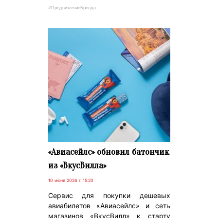
#ПродвижениеБренда
«Авиасейлс» обновил батончик
из «ВкусВилла»
10 июня 2026 г. 15:20
Сервис для покупки дешевых
авиабилетов «Авиасейлс» и сеть
магазинов «ВкусВилл» к старту