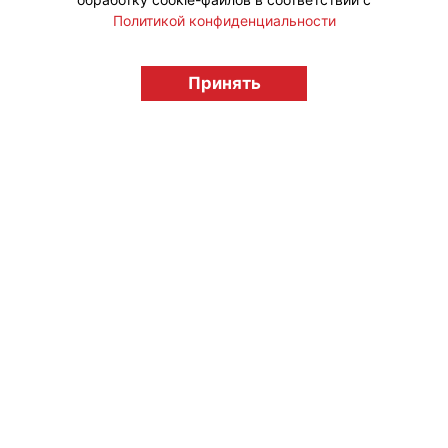
Политикой конфиденциальности
© "Вестник лицензионного рынка",
licensingrussia.ru, 2009-2026 12+
Принять