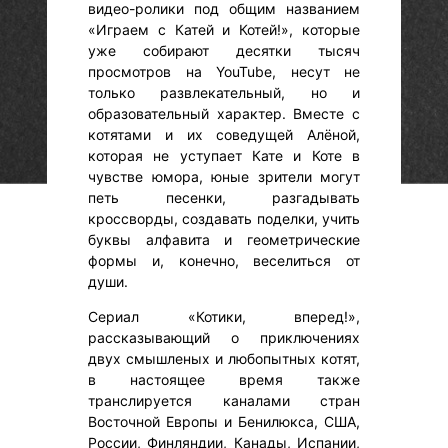
видео-ролики под общим названием
«Играем с Катей и Котей!», которые
уже собирают десятки тысяч
просмотров на YouTube, несут не
только развлекательный, но и
образовательный характер. Вместе с
котятами и их соведущей Алёной,
которая не уступает Кате и Коте в
чувстве юмора, юные зрители могут
петь песенки, разгадывать
кроссворды, создавать поделки, учить
буквы алфавита и геометрические
формы и, конечно, веселиться от
души.
Сериал «Котики, вперед!»,
рассказывающий о приключениях
двух смышленых и любопытных котят,
в настоящее время также
транслируется каналами стран
Восточной Европы и Бенилюкса, США,
России, Финляндии, Канады, Испании,