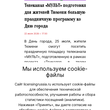
Телеканал «МУЛЬТ» подготовил
для жителей Тюмени большую
праздничную программу ко
Дню города
22 июля 2026 г. 17:30
В День города, 25 июля, жители
Тюмени смогут посетить
праздничную площадку телеканала
«МУЛЬТ», подготовленную в рамках
проекта «Триколор в твоем
городе». Гостей ждет тематический
Мы используем cookie-
шатер с творческими мастер-
файлы
классами и активностями для всей
семьи.
Сайт licensingrussia.ru использует cookie-файлы
для обеспечения технической
#ПродвижениеБренда
работоспособности, улучшения работы и сбора
статистики посещений (аналитики).
Нажимая «Принять», вы даете согласие на
обработку cookie-файлов в соответствии с