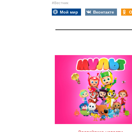
#Вестник
Мой мир
Вконтакте
О