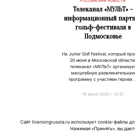
Российские новости
Телеканал «МУЛЬТ» –
информационный партн
гольф-фестиваля в
Подмосковье
На Junior Golf Festival, который пр
20 июня в Московской области
телеканал «МУЛЬТ» организуе
масштабную развлекательную
программу с участием героев 
18 июня 2026 г. 12:57
#ПродвижениеБренда
Сайт licensingrussia.ru использует cookie-файлы 
Нажимая «Принять», вы даете