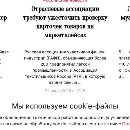
Российские новости
Отраслевые ассоциации
ер
требуют ужесточить проверку
муз
карточек товаров на
маркетплейсах
ойдет
Русская ассоциация участников фешен-
5 и
,
индустрии (РАФИ), объединяющая более
плат
т
200 предприятий легкой
«10 
промышленности, и Ассоциация
к 10
…
текстильщиков России (АТР), в которую
и …
входит свыше …
22 июля 2026 г. 17:18
#Государство
Мы используем cookie-файлы
для обеспечения технической работоспособности, улучшения
 согласие на обработку cookie-файлов в соответствии с
Пол