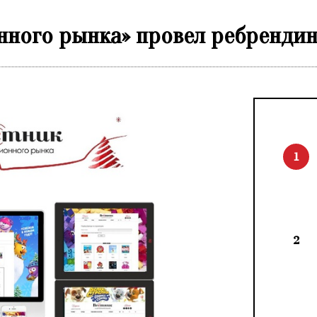
нного рынка» провел ребрендин
1
2