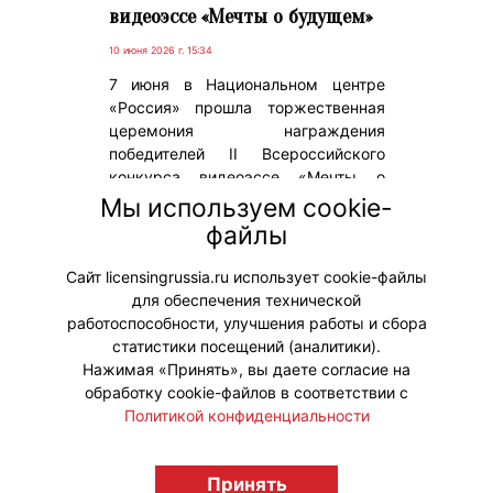
видеоэссе «Мечты о будущем»
10 июня 2026 г. 15:34
7 июня в Национальном центре
«Россия» прошла торжественная
церемония награждения
победителей II Всероссийского
конкурса видеоэссе «Мечты о
будущем», партнером которого
Мы используем cookie-
выступила анимационная компания
файлы
«ЯРКО» (входит в «Газпром-Медиа
Холдинг»).
Сайт licensingrussia.ru использует cookie-файлы
для обеспечения технической
#ПродвижениеБренда
работоспособности, улучшения работы и сбора
статистики посещений (аналитики).
Нажимая «Принять», вы даете согласие на
обработку cookie-файлов в соответствии с
Политикой конфиденциальности
© "Вестник лицензионного рынка",
licensingrussia.ru, 2009-2026 12+
Принять