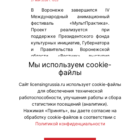
27 мая 2026 г. 15:23
В Воронеже завершился IV
Международный анимационный
фестиваль «МультПрактика».
Проект реализуется при
поддержке Президентского фонда
культурных инициатив, Губернатора
и Правительства Воронежской
области. «Вестник» выступил
информационным партнером
Мы используем cookie-
события. На мероприятии
файлы
распространялся весенний выпуск
журнала.
Сайт licensingrussia.ru использует cookie-файлы
для обеспечения технической
#Мероприятия
работоспособности, улучшения работы и сбора
статистики посещений (аналитики).
Нажимая «Принять», вы даете согласие на
обработку cookie-файлов в соответствии с
Политикой конфиденциальности
© "Вестник лицензионного рынка",