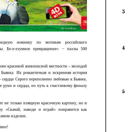
3
редную новинку по мотивам российского
4
. Бе-е-езумное превращение» − пазлы 500
фоне красивой живописной местности – молодой
Бьянка. Их романтичная и искренняя история
 сердце Серого переполнено любовью к Бьянке,
е руки и сердца, но путь к счастливому финалу
5
те не только изящную красочную картину, но и
у «Скачай, наведи и играй» понравится как
самом изделии.
авно!