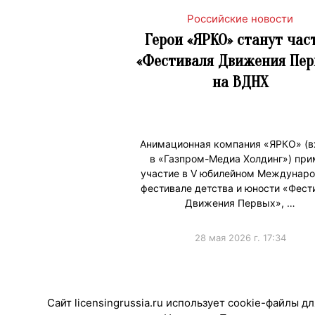
Российские новости
Герои «ЯРКО» станут час
«Фестиваля Движения Пер
на ВДНХ
Анимационная компания «ЯРКО» (в
в «Газпром-Медиа Холдинг») при
участие в V юбилейном Междунар
фестивале детства и юности «Фест
Движения Первых», …
28 мая 2026 г. 17:34
#ПродвижениеБренда
Сайт licensingrussia.ru использует cookie-файлы 