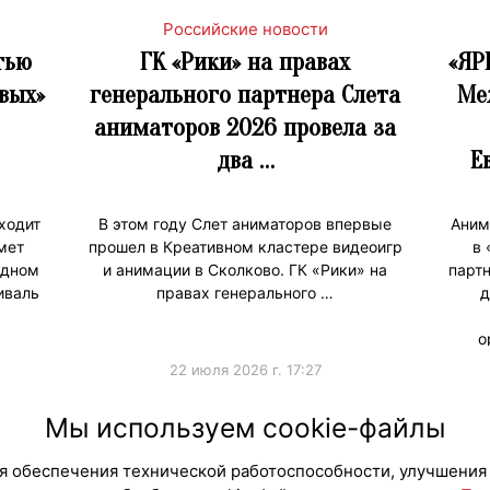
Российские новости
тью
ГК «Рики» на правах
«ЯР
вых»
генерального партнера Слета
Ме
аниматоров 2026 провела за
два …
Е
ходит
В этом году Слет аниматоров впервые
Аним
мет
прошел в Креативном кластере видеоигр
в 
одном
и анимации в Сколково. ГК «Рики» на
парт
иваль
правах генерального …
д
о
22 июля 2026 г. 17:27
#ПродвижениеБренда
#Продв
Мы используем cookie-файлы
для обеспечения технической работоспособности, улучшения