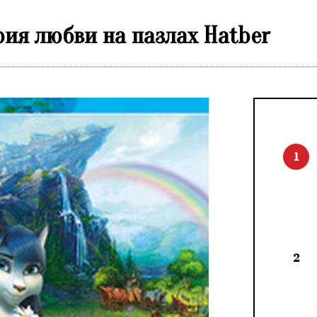
рия любви на пазлах Hatber
1
2