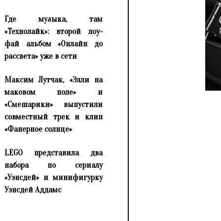
Где музыка, там
«Технолайк»: второй лоу-
фай альбом «Онлайн до
рассвета» уже в сети
Максим Лутчак, «Элли на
маковом поле» и
«Смешарики» выпустили
совместный трек и клип
«Фанерное солнце»
LEGO представила два
набора по сериалу
«Уэнсдей» и минифигурку
Уэнсдей Аддамс