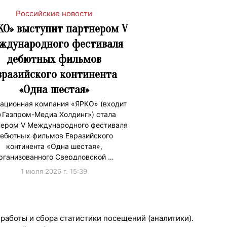
Российские новости
КО» выступит партнером V
ждународного фестиваля
дебютных фильмов
вразийского континента
«Одна шестая»
ационная компания «ЯРКО» (входит
«Газпром-Медиа Холдинг») стала
нером V Международного фестиваля
ебютных фильмов Евразийского
континента «Одна шестая»,
рганизованного Свердловской …
1 июля 2026 г. 15:39
ижениеБренда
 работы и сбора статистики посещений (аналитики).