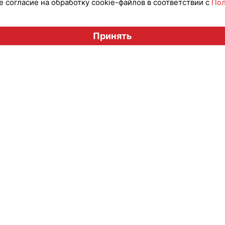
 согласие на обработку cookie-файлов в соответствии с
Пол
Вестник лицензионного рынка", licensingrussia.ru, 2009-2026
Принять