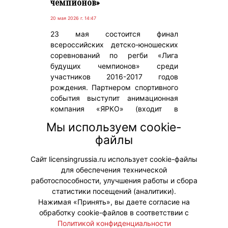
чемпионов»
20 мая 2026 г. 14:47
23 мая состоится финал
всероссийских детско-юношеских
соревнований по регби «Лига
будущих чемпионов» среди
участников 2016-2017 годов
рождения. Партнером спортивного
события выступит анимационная
компания «ЯРКО» (входит в
«Газпром-Медиа Холдинг»), а
Мы используем cookie-
специальными гостями
файлы
мероприятия станут герои
мультсериала «Команда МАТЧ» –
Сайт licensingrussia.ru использует cookie-файлы
бизон Рон и енот Шоня.
для обеспечения технической
работоспособности, улучшения работы и сбора
статистики посещений (аналитики).
Нажимая «Принять», вы даете согласие на
обработку cookie-файлов в соответствии с
Политикой конфиденциальности