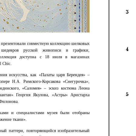
3
hic презентовали совместную коллекцию шелковых
4
 шедевров русской живописи и графики,
Коллекция доступна с 18 июля в магазинах
l Chic.
ния искусства, как «Палаты царя Берендея» –
пере Н.А. Римского-Корсакова «Снегурочка»,
ндинского, «Саломея» – эскиз костюма Леона
5
антан» Георгия Якулова, «Астры» Аристарха
Филонова.
иками и специалистами музея были отобраны
ижение ткани».
ный паттерн, повторяющийся изобразительный