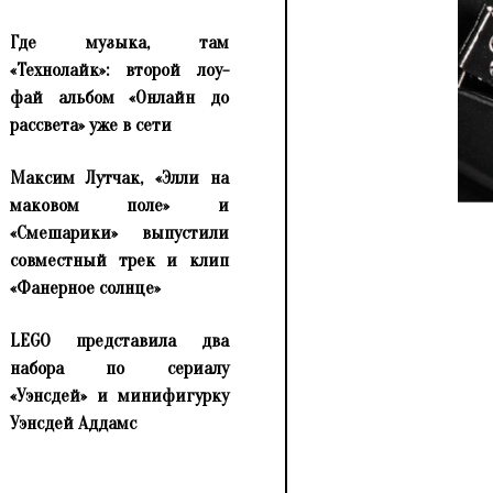
Где музыка, там
«Технолайк»: второй лоу-
фай альбом «Онлайн до
рассвета» уже в сети
Максим Лутчак, «Элли на
маковом поле» и
«Смешарики» выпустили
совместный трек и клип
«Фанерное солнце»
LEGO представила два
набора по сериалу
«Уэнсдей» и минифигурку
Уэнсдей Аддамс