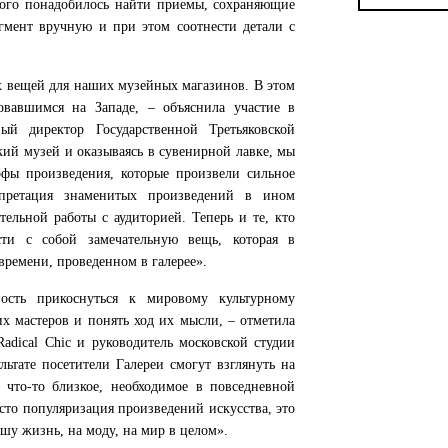
этого понадобилось найти приемы, сохраняющие
агмент вручную и при этом соотнести детали с
х вещей для наших музейных магазинов. В этом
вавшимся на Западе, – объяснила участие в
ный директор Государственной Третьяковской
кий музей и оказываясь в сувенирной лавке, мы
фы произведения, которые произвели сильное
рпретация знаменитых произведений в ином
ельной работы с аудиторией. Теперь и те, кто
ти с собой замечательную вещь, которая в
ремени, проведенном в галерее».
ость прикоснуться к мировому культурному
х мастеров и понять ход их мысли, – отметила
adical Chic и руководитель московской студии
зультате посетители Галереи смогут взглянуть на
 что-то близкое, необходимое в повседневной
сто популяризация произведений искусства, это
шу жизнь, на моду, на мир в целом».