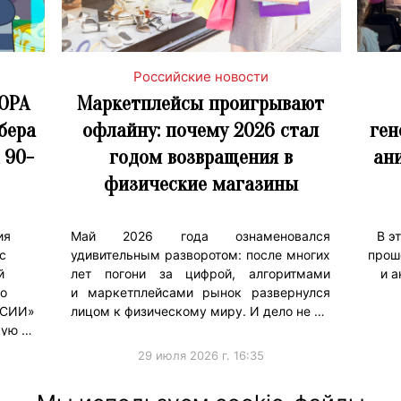
Российские новости
ОРА
Маркетплейсы проигрывают
бера
офлайну: почему 2026 стал
ген
 90-
годом возвращения в
ан
физические магазины
ия
Май 2026 года ознаменовался
В э
с
удивительным разворотом: после многих
прош
й
лет погони за цифрой, алгоритмами
и а
о
и маркетплейсами рынок развернулся
ССИИ»
лицом к физическому миру. И дело не …
кую …
29 июля 2026 г. 16:35
#Тренды
#Продв