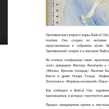
Третьяковская галерея и марка Radical C
платков. Она создана по мотивам
представленных в собраниях музея. 
Третьяковской галереи и в магазине Radica
На платках изображены такие произведе
эскиз декорации Виктора Васнецова к о
«Москва. Красная площадь» Василия Ка
Бакста к драме Оскара Уальда, «Кафеш
Лентулова и «Формула вселенной» Павла 
Как сообщают в Radical Chic, художн
произведения, в которых «чувствуется дв
Процесс превращения картин в текстиль