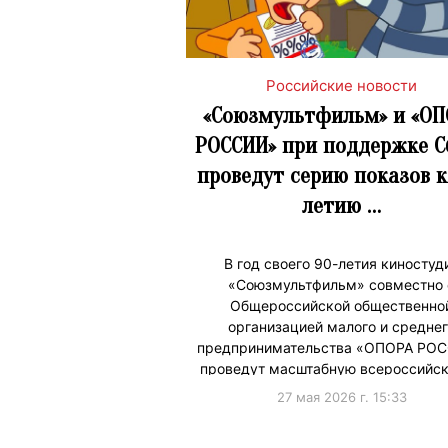
Российские новости
«Союзмультфильм» и «ОП
РОССИИ» при поддержке С
проведут серию показов к
летию …
В год своего 90-летия киностуд
«Союзмультфильм» совместно 
Общероссийской общественно
организацией малого и среднег
предпринимательства «ОПОРА РО
проведут масштабную всероссийс
27 мая 2026 г. 15:33
#ПродвижениеБренда