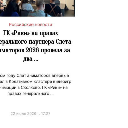
Российские новости
ГК «Рики» на правах
ерального партнера Слета
иматоров 2026 провела за
два …
том году Слет аниматоров впервые
ел в Креативном кластере видеоигр
нимации в Сколково. ГК «Рики» на
правах генерального …
22 июля 2026 г. 17:27
ижениеБренда