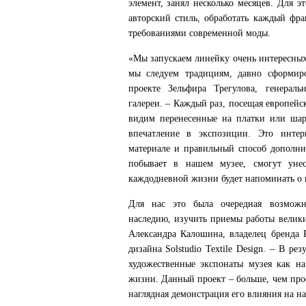
элемент, занял несколько месяцев. Для 
авторский стиль, обработать каждый фр
требованиями современной моды.
«Мы запускаем линейку очень интересны
мы следуем традициям, давно сформиро
проекте Зельфира Трегулова, генераль
галереи. – Каждый раз, посещая европейс
видим перенесенные на платки или шар
впечатление в экспозиции. Это инте
материале и правильный способ дополнит
побывает в нашем музее, смогут унес
каждодневной жизни будет напоминать о в
Для нас это была очередная возможн
наследию, изучить приемы работы велики
Александра Калошина, владелец бренда R
дизайна Solstudio Textile Design. – В ре
художественные экспонаты музея как на
жизни. Данный проект – больше, чем про
наглядная демонстрация его влияния на на