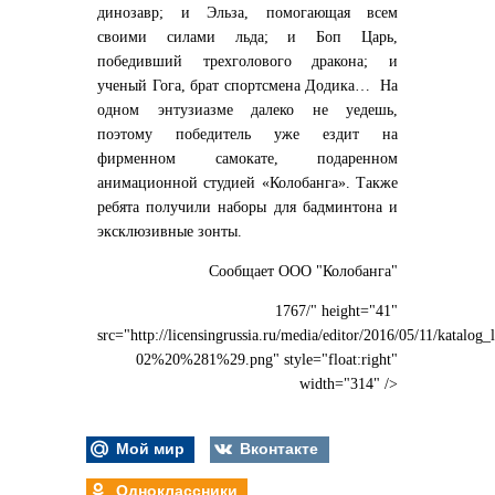
динозавр; и Эльза, помогающая всем
своими силами льда; и Боп Царь,
победивший трехголового дракона; и
ученый Гога, брат спортсмена Додика… На
одном энтузиазме далеко не уедешь,
поэтому победитель уже ездит на
фирменном самокате, подаренном
анимационной студией «Колобанга». Также
ребята получили наборы для бадминтона и
эксклюзивные зонты.
Сообщает ООО "Колобанга"
1767/" height="41"
src="http://licensingrussia.ru/media/editor/2016/05/11/katalog_
02%20%281%29.png" style="float:right"
width="314" />
Мой мир
Вконтакте
Одноклассники