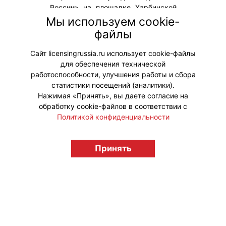
России» на площадке Харбинской
международной торгово-
Мы используем cookie-
экономической
файлы
ярмарки. Мероприятие состоится с
17 по 21 мая.
Сайт licensingrussia.ru использует cookie-файлы
для обеспечения технической
#ПродвижениеБренда
работоспособности, улучшения работы и сбора
статистики посещений (аналитики).
Нажимая «Принять», вы даете согласие на
обработку cookie-файлов в соответствии с
Политикой конфиденциальности
© "Вестник лицензионного рынка",
licensingrussia.ru, 2009-2026 12+
Принять