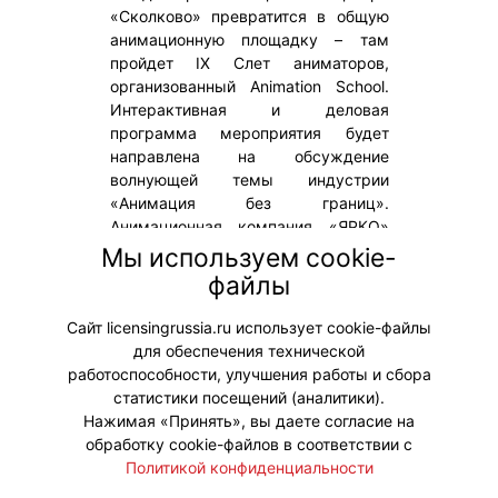
«Сколково» превратится в общую
анимационную площадку – там
пройдет IX Слет аниматоров,
организованный Animation School.
Интерактивная и деловая
программа мероприятия будет
направлена на обсуждение
волнующей темы индустрии
«Анимация без границ».
Анимационная компания «ЯРКО»
(входит в «Газпром-Медиа
Мы используем cookie-
Холдинг») – один из ключевых
файлы
партнеров ежегодного масштабного
события.
Сайт licensingrussia.ru использует cookie-файлы
для обеспечения технической
#ПродвижениеБренда
работоспособности, улучшения работы и сбора
статистики посещений (аналитики).
Нажимая «Принять», вы даете согласие на
обработку cookie-файлов в соответствии с
Политикой конфиденциальности