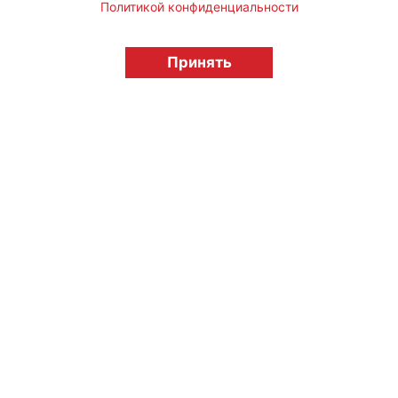
Политикой конфиденциальности
© "Вестник лицензионного рынка",
licensingrussia.ru, 2009-2026 12+
Принять