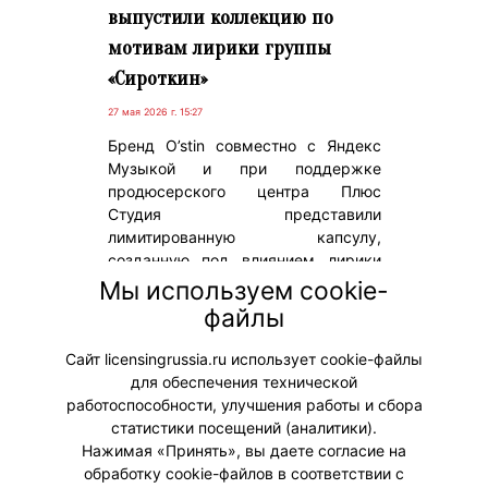
выпустили коллекцию по
мотивам лирики группы
«Сироткин»
27 мая 2026 г. 15:27
Бренд O’stin совместно с Яндекс
Музыкой и при поддержке
продюсерского центра Плюс
Студия представили
лимитированную капсулу,
созданную под влиянием лирики
группы «Сироткин». В основе
Мы используем cookie-
концепции – атмосфера лета,
файлы
фестивалей, вечернего города и
музыки в наушниках.
Сайт licensingrussia.ru использует cookie-файлы
для обеспечения технической
#Коллаборации
работоспособности, улучшения работы и сбора
статистики посещений (аналитики).
Нажимая «Принять», вы даете согласие на
обработку cookie-файлов в соответствии с