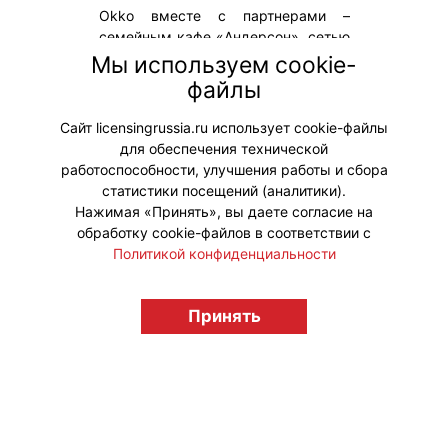
Okko вместе с партнерами –
семейным кафе «Андерсон», сетью
игровых комнат Joki Joya и
Мы используем cookie-
брендом детской одежды Acoola –
файлы
подготовили ряд разных
активностей ко Дню защиты детей.
Сайт licensingrussia.ru использует cookie-файлы
для обеспечения технической
#ПродвижениеБренда #Коллаборации
работоспособности, улучшения работы и сбора
статистики посещений (аналитики).
Нажимая «Принять», вы даете согласие на
обработку cookie-файлов в соответствии с
Политикой конфиденциальности
© "Вестник лицензионного рынка",
licensingrussia.ru, 2009-2026 12+
Принять