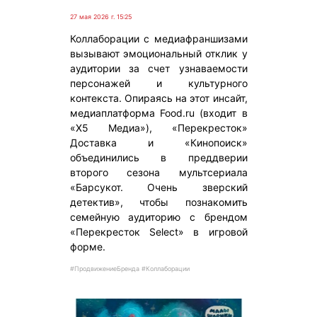
27 мая 2026 г. 15:25
Коллаборации с медиафраншизами
вызывают эмоциональный отклик у
аудитории за счет узнаваемости
персонажей и культурного
контекста. Опираясь на этот инсайт,
медиаплатформа Food.ru (входит в
«X5 Медиа»), «Перекресток»
Доставка и «Кинопоиск»
объединились в преддверии
второго сезона мультсериала
«Барсукот. Очень зверский
детектив», чтобы познакомить
семейную аудиторию с брендом
«Перекресток Select» в игровой
форме.
#ПродвижениеБренда #Коллаборации