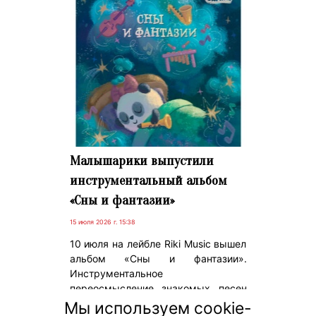
Малышарики выпустили
инструментальный альбом
«Сны и фантазии»
15 июля 2026 г. 15:38
10 июля на лейбле Riki Music вышел
альбом «Сны и фантазии».
Инструментальное
переосмысление знакомых песен
из «Малышариков» в исполнении
Мы используем cookie-