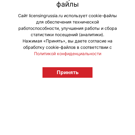
ансамбля Marimba Plus – одного из
файлы
самых ярких инструментальных
коллективов России.
Сайт licensingrussia.ru использует cookie-файлы
для обеспечения технической
#ПродвижениеБренда
работоспособности, улучшения работы и сбора
статистики посещений (аналитики).
Нажимая «Принять», вы даете согласие на
обработку cookie-файлов в соответствии с
Политикой конфиденциальности
© "Вестник лицензионного рынка",
Принять
licensingrussia.ru, 2009-2026 12+