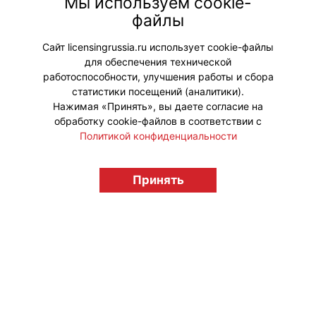
Мы используем cookie-
г. Москвы Киноколледж № 40
файлы
«Московская международная
киношкола».
Сайт licensingrussia.ru использует cookie-файлы
для обеспечения технической
#ПродвижениеБренда
работоспособности, улучшения работы и сбора
статистики посещений (аналитики).
Нажимая «Принять», вы даете согласие на
обработку cookie-файлов в соответствии с
Политикой конфиденциальности
© "Вестник лицензионного рынка",
licensingrussia.ru, 2009-2026 12+
Принять