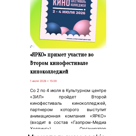
«ЯРКО» примет участие во
Втором кинофестивале
киноколледжей
1 июля 2026 г. 15:39
Со 2 по 4 июля в Культурном центре
«ЗИЛ» пройдет Второй
кинофестиваль киноколледжей,
партнером которого выступит
анимационная компания «ЯРКО»
(входит в состав «Газпром-Медиа
Холдинг»). Организатор
масштабного кинособытия – ГБПОУ