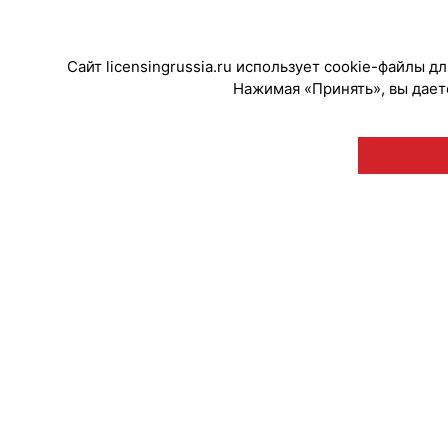
#ПродвижениеБренда
#Премии
Сайт licensingrussia.ru использует cookie-файлы 
Нажимая «Принять», вы даете
© "