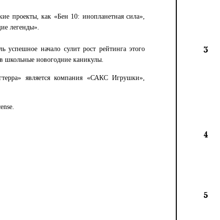
кие проекты, как «Бен 10: инопланетная сила»,
ие легенды».
ль успешное начало сулит рост рейтинга этого
3
и в школьные новогодние каникулы.
гтерра» является компания «САКС Игрушки»,
ense.
4
5