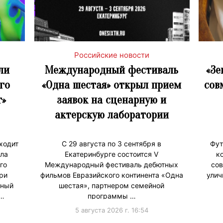
Российские новости
ли
Международный фестиваль
«Зе
го
«Одна шестая» открыл прием
сов
т»
заявок на сценарную и
актерскую лаборатории
ходит
С 29 августа по 3 сентября в
Фут
ала
Екатеринбурге состоится V
к
го
Международный фестиваль дебютных
сов
ри
фильмов Евразийского континента «Одна
улич
жный
шестая», партнером семейной
 …
программы …
5 августа 2026 г. 16:54