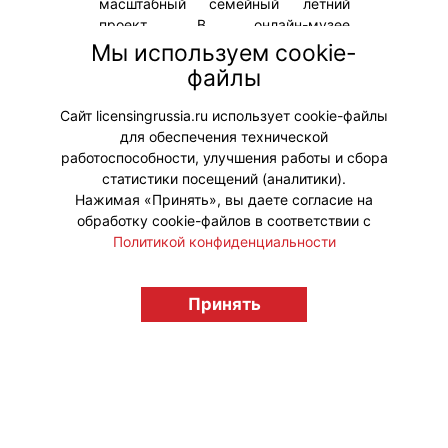
масштабный семейный летний
проект. В онлайн-музее
представлена серия сувениров,
Мы используем cookie-
изображающая любимых
файлы
персонажей мультфильмов,
которые изучают коллекцию музея.
Сайт licensingrussia.ru использует cookie-файлы
для обеспечения технической
#Коллаборации
работоспособности, улучшения работы и сбора
статистики посещений (аналитики).
Нажимая «Принять», вы даете согласие на
обработку cookie-файлов в соответствии с
Политикой конфиденциальности
© "Вестник лицензионного рынка",
licensingrussia.ru, 2009-2026 12+
Принять