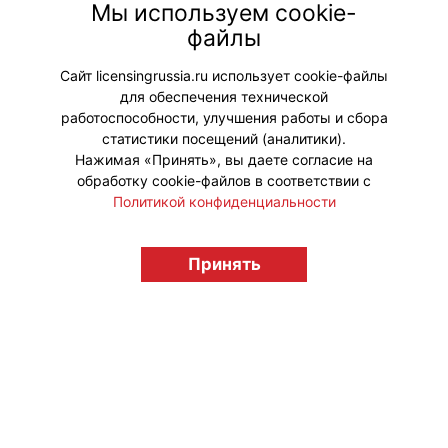
устоял бы перед такой закуской и
Мы используем cookie-
обязательно позвал бы друга
файлы
разделить ее «в самом укромном
месте».
Сайт licensingrussia.ru использует cookie-файлы
для обеспечения технической
#ПродвижениеБренда #Коллаборации
работоспособности, улучшения работы и сбора
статистики посещений (аналитики).
Нажимая «Принять», вы даете согласие на
обработку cookie-файлов в соответствии с
Политикой конфиденциальности
© "Вестник лицензионного рынка",
licensingrussia.ru, 2009-2026 12+
Принять