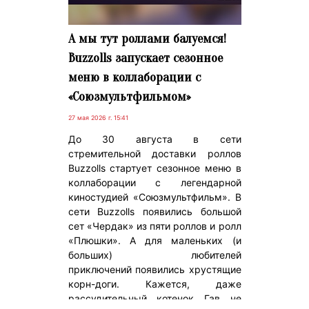
А мы тут роллами балуемся!
Buzzolls запускает сезонное
меню в коллаборации с
«Союзмультфильмом»
27 мая 2026 г. 15:41
До 30 августа в сети
стремительной доставки роллов
Buzzolls стартует сезонное меню в
коллаборации с легендарной
киностудией «Союзмультфильм». В
сети Buzzolls появились большой
сет «Чердак» из пяти роллов и ролл
«Плюшки». А для маленьких (и
больших) любителей
приключений появились хрустящие
корн-доги. Кажется, даже
рассудительный котенок Гав не