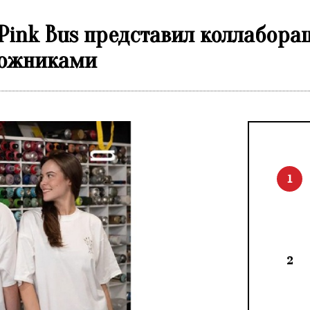
Pink Bus представил коллабора
дожниками
1
2