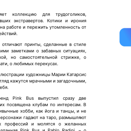
ляет коллекцию для трудоголиков,
вших экстравертов. Котики и ирония
 на работе и пережить утомленность от
ействий.
a отличают принты, сделанные в стиле
ими заметками о забавных ситуациях,
ой, но самостоятельной стрижке, о
ати, о любимых перекусах.
ллюстрации художницы Марии Катарсис
згляд кажутся мрачными и загадочными,
ебя.
ренд Pink Bus выпустил сразу две
них посвящена клубам по интересам. В
вычные хобби, как йога и танцы, и не
персонажи гадают на таро, размышляют
х профессий и молятся о желанных
озданная Pink Bus и Pablo Radini, – о