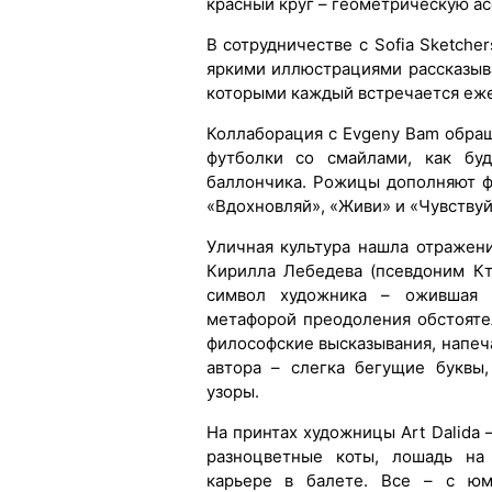
красный круг – геометрическую а
В сотрудничестве с Sofia Sketche
яркими иллюстрациями рассказыв
которыми каждый встречается еж
Коллаборация с Evgeny Bam обращ
футболки со смайлами, как бу
баллончика. Рожицы дополняют ф
«Вдохновляй», «Живи» и «Чувствуй
Уличная культура нашла отражен
Кирилла Лебедева (псевдоним Кт
символ художника – ожившая л
метафорой преодоления обстояте
философские высказывания, напеч
автора – слегка бегущие буквы
узоры.
На принтах художницы Art Dalida
разноцветные коты, лошадь на
карьере в балете. Все – с юм