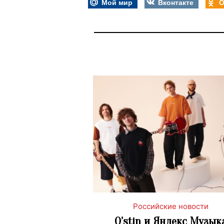
Мой мир
Вконтакте
О
Российские новости
O’stin и Яндекс Музык