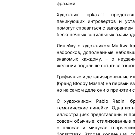
фразами.
Художник Lapka.art. представ
паникующих интровертов и уста
помогут справиться с выгоранием
бесконечных социальных взаимод
Линейку с художником Multiwark
набросков, дополненные небольш
знакомых каждому, – о неудачн
желании подольше остаться в кров
Графичные и детализированные и
(бренд Bloody Masha) на первый в
но на самом деле они о принятии с
С художником Pablo Radini б
тематические линейки. Одна из 
иллюстрациях представлены и при
совсем обычные: стилизованные 
о плюсах и минусах творчески
богатствах. Вторая коллекция, с