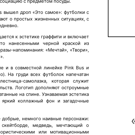
ссоциацию с предметом посуды.
rs вышел дроп «Это самое»: футболки с
ают о простых жизненных ситуациях, с
едневно.
ается к эстетике граффити и включает
дто нанесенными черной краской из
разы-напоминания: «Мечтай», «Твори»,
».
ие и в совместной линейке Pink Bus и
о). На груди всех футболок напечатан
естница-самолазка, которая служит
льств. Логотип дополняют остроумные
атанные на спине. Узнаваемая эстетика
, яркий коллажный фон и загадочные
 – добрые, немного наивные персонажи:
 скейтборде, медведь, мечтающий о
ористическими или мотивационными