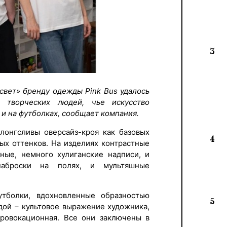
3
свет» бренду одежды Pink Bus удалось
 творческих людей, чье искусство
 и на футболках, сообщает компания.
лонгсливы оверсайз-кроя как базовых
4
ных оттенков. На изделиях контрастные
ные, немного хулиганские надписи, и
наброски на полях, и мультяшные
тболки, вдохновленные образностью
5
дой – культовое выражение художника,
провокационная. Все они заключены в