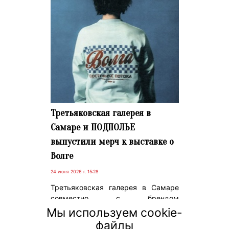
Третьяковская галерея в
Самаре и ПОДПОЛЬЕ
выпустили мерч к выставке о
Волге
24 июня 2026 г. 15:28
Третьяковская галерея в Самаре
совместно с брендом
ПОДПОЛЬЕ представила
Мы используем cookie-
коллекцию одежды и аксессуаров
файлы