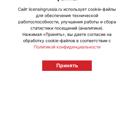
к выставке «Состояние потока.
Волга в русском искусстве».
Сайт licensingrussia.ru использует cookie-файлы
для обеспечения технической
#Мерч
работоспособности, улучшения работы и сбора
статистики посещений (аналитики).
Нажимая «Принять», вы даете согласие на
обработку cookie-файлов в соответствии с
Политикой конфиденциальности
© "Вестник лицензионного рынка",
Принять
licensingrussia.ru, 2009-2026 12+