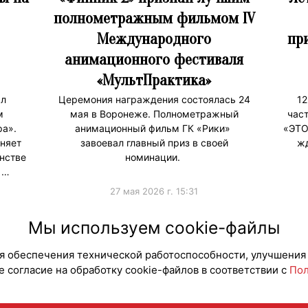
полнометражным фильмом IV
Международного
пр
анимационного фестиваля
«МультПрактика»
ал
Церемония награждения состоялась 24
12
м
мая в Воронеже. Полнометражный
час
ра».
анимационный фильм ГК «Рики»
«ЭТО
няет
завоевал главный приз в своей
жд
нстве
номинации.
 …
27 мая 2026 г. 15:31
#ПродвижениеБренда
#Премии
#Продв
Мы используем cookie-файлы
для обеспечения технической работоспособности, улучшения
 согласие на обработку cookie-файлов в соответствии с
Пол