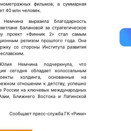
лнометражных фильмов, а суммарная
ет 40 млн человек.
Немчина выразила благодарность
ветлане Балановой за стратегическое
ому проект «Финник 2» стал самым
ионным релизом прошлого года. Она
ржку со стороны Института развития
реславским.
Юлия Немчина подчеркнула, что
ция сегодня обладает колоссальным
роекты холдинга, основанные на
режном отношении к детству, успешно
ие России на ключевых международных
 Азии, Ближнего Востока и Латинской
Сообщает пресс-служба ГК «Рики»