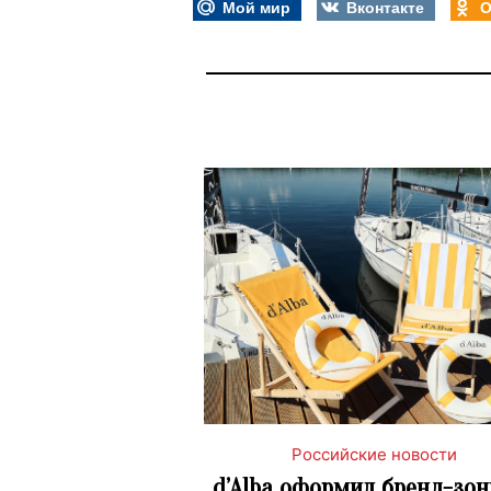
Мой мир
Вконтакте
О
Российские новости
d’Alba оформил бренд-зон