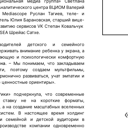
иональная медиа группа» Светлана
 Аналитического центра ВЦИОМ Валерий
 Mediascope Руслан Тагиев, теле- и
тель Юлия Барановская, старший вице-
азвитию сервисов VK Степан Ковальчук
NSEA Шрейас Сатхе.
водителей детского и семейного
ерживать внимание ребенка у экрана, а
ивающую и психологически комфортную
на
. – Мы понимаем, что закладываем
ти, поэтому создаем мультфильмы,
рмонично развиваться, учат эмпатии и
 ценностные ориентиры».
ики» подчеркнула, что современные
 ставку не на короткие форматы,
 а на создание масштабных вселенных
систем. В настоящее время холдинг
ти семейной и детской аудитории в
роизводстве компании одновременно