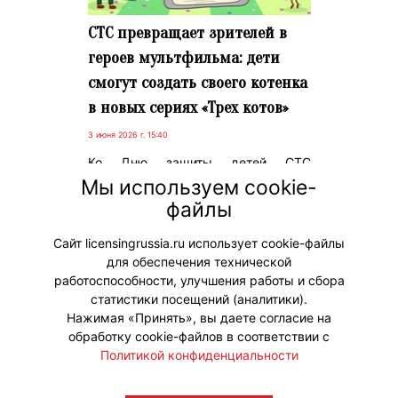
СТС превращает зрителей в
героев мультфильма: дети
смогут создать своего котенка
в новых сериях «Трех котов»
3 июня 2026 г. 15:40
Ко Дню защиты детей СТС
запускает не имеющую аналогов в
Мы используем cookie-
мире технологию
файлы
персонализированной анимации –
«Три кота и новые друзья».
Сайт licensingrussia.ru использует cookie-файлы
для обеспечения технической
#ПродвижениеБренда
работоспособности, улучшения работы и сбора
статистики посещений (аналитики).
Нажимая «Принять», вы даете согласие на
обработку cookie-файлов в соответствии с
Политикой конфиденциальности
© "Вестник лицензионного рынка",