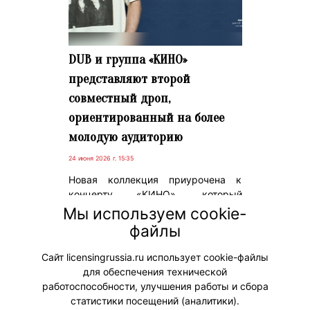
DUB и группа «КИНО»
представляют второй
совместный дроп,
ориентированный на более
молодую аудиторию
24 июня 2026 г. 15:35
Новая коллекция приурочена к
концерту «КИНО», который
пройдет 21 июня 2026 года в
Мы используем cookie-
«Лужниках», и продолжает
файлы
историю первого успешного релиза
DUB.
Сайт licensingrussia.ru использует cookie-файлы
для обеспечения технической
#ПродвижениеБренда #Коллаборации
работоспособности, улучшения работы и сбора
статистики посещений (аналитики).