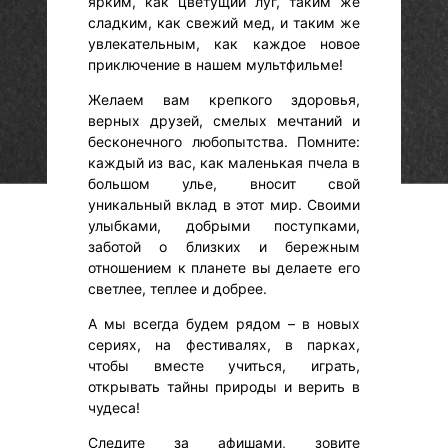
ярким, как цветущий луг, таким же
сладким, как свежий мед, и таким же
увлекательным, как каждое новое
приключение в нашем мультфильме!
Желаем вам крепкого здоровья,
верных друзей, смелых мечтаний и
бесконечного любопытства. Помните:
каждый из вас, как маленькая пчела в
большом улье, вносит свой
уникальный вклад в этот мир. Своими
улыбками, добрыми поступками,
заботой о близких и бережным
отношением к планете вы делаете его
светлее, теплее и добрее.
А мы всегда будем рядом – в новых
сериях, на фестивалях, в парках,
чтобы вместе учиться, играть,
открывать тайны природы и верить в
чудеса!
Следите за афишами, зовите