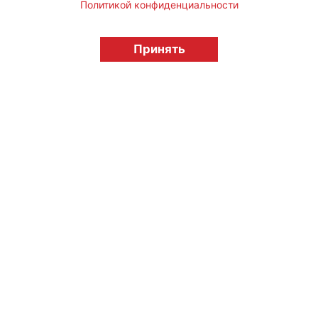
Политикой конфиденциальности
© "Вестник лицензионного рынка",
licensingrussia.ru, 2009-2026 12+
Принять