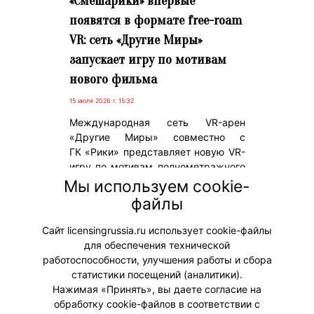
«Смешарики» впервые
появятся в формате free-roam
VR: сеть «Другие Миры»
запускает игру по мотивам
нового фильма
15 июля 2026 г. 15:32
Международная сеть VR-арен
«Другие Миры» совместно с
ГК «Рики» представляет новую VR-
игру по мотивам полнометражного
игрового фильма СМЕШАРИКИ
Мы используем cookie-
СКВОЗЬ ВСЕЛЕННЫЕ, который
файлы
выйдет на экраны 6 августа 2026
года.
Сайт licensingrussia.ru использует cookie-файлы
для обеспечения технической
#ПродвижениеБренда #Коллаборации
работоспособности, улучшения работы и сбора
статистики посещений (аналитики).
Нажимая «Принять», вы даете согласие на
обработку cookie-файлов в соответствии с