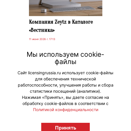
Компания Zeytz в Каталоге
«Вестника»
11 июня 2026 г. 17:13
Приглашаем вас посетить страницу
Мы используем cookie-
новой компании Zeytz в Каталоге
файлы
«Вестника».
Сайт licensingrussia.ru использует cookie-файлы
для обеспечения технической
#НовостиКаталога
работоспособности, улучшения работы и сбора
статистики посещений (аналитики).
Нажимая «Принять», вы даете согласие на
обработку cookie-файлов в соответствии с
Политикой конфиденциальности
© "Вестник лицензионного рынка",
Принять
licensingrussia.ru, 2009-2026 12+