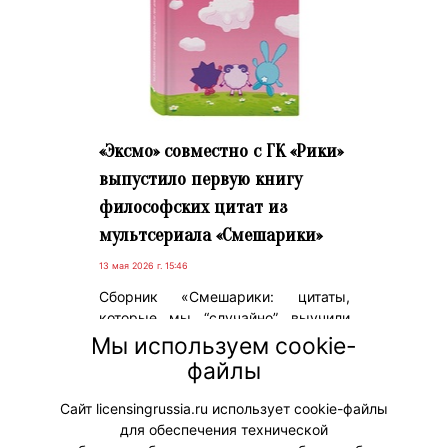
«Эксмо» совместно с ГК «Рики»
выпустило первую книгу
философских цитат из
мультсериала «Смешарики»
13 мая 2026 г. 15:46
Сборник «Смешарики: цитаты,
которые мы “случайно” выучили
наизусть» объединил
Мы используем cookie-
высказывания героев, отобранные
файлы
в ходе масштабного исследования
первых сезонов проекта.
Сайт licensingrussia.ru использует cookie-файлы
для обеспечения технической
#ПродвижениеБренда