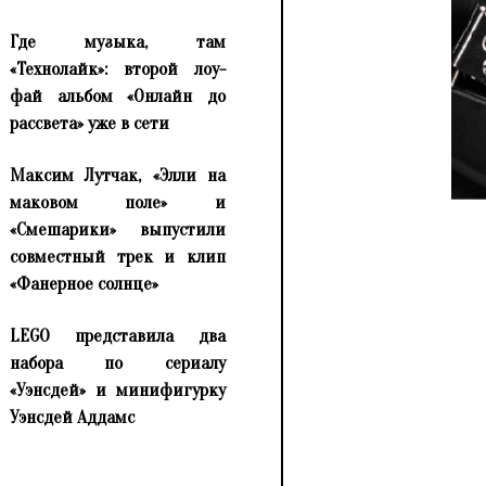
Где музыка, там
«Технолайк»: второй лоу-
фай альбом «Онлайн до
рассвета» уже в сети
Максим Лутчак, «Элли на
маковом поле» и
«Смешарики» выпустили
совместный трек и клип
«Фанерное солнце»
LEGO представила два
набора по сериалу
«Уэнсдей» и минифигурку
Уэнсдей Аддамс