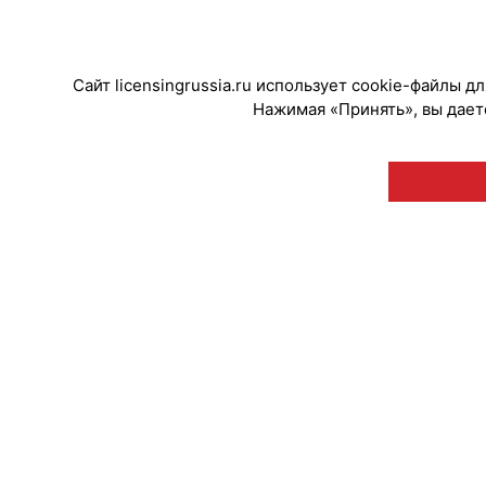
#Коллаборации
#Мерч
Сайт licensingrussia.ru использует cookie-файлы 
Нажимая «Принять», вы даете
© "