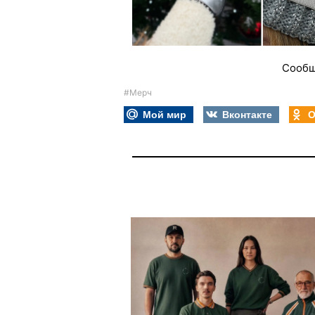
Сообщ
#Мерч
Мой мир
Вконтакте
О