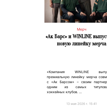
Мерч
«Ак Барс» и WINLINE выпу
новую линейку мерча
«Компания WINLINE выпус
премиальную линейку мерча совм
с «Ак Барсом» – своим партне
одним из самых титулова
хоккейных клубов. …
13 мая 2026 г. 15:41