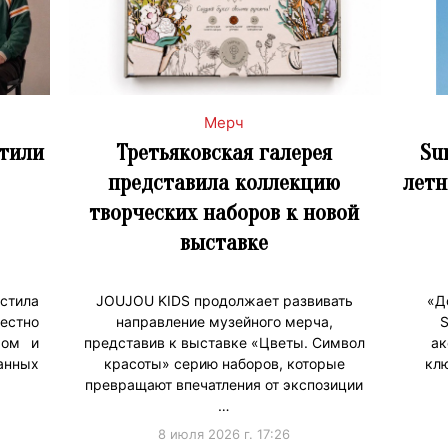
Мерч
стили
Третьяковская галерея
Su
представила коллекцию
летн
творческих наборов к новой
выставке
тила
JOUJOU KIDS продолжает развивать
«Д
естно
направление музейного мерча,
S
ром и
представив к выставке «Цветы. Символ
ак
нных
красоты» серию наборов, которые
клю
превращают впечатления от экспозиции
…
8 июля 2026 г. 17:26