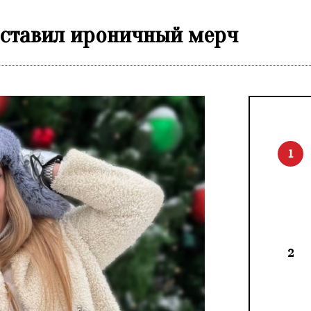
дставил ироничный мерч
1
2