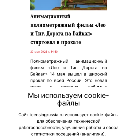
Анимационный
полнометражный фильм «Лео
и Тиг. Дорога на Байкал»
стартовал в прокате
20 мая 2026 г. 14:50
Полнометражный анимационный
фильм «Лео и Тиг. Дорога на
Байкал» 14 мая вышел в широкий
прокат по всей России. Это новая
глава в истории любимых
персонажей, знакомых многим
Мы используем cookie-
зрителям с детства. В полном
файлы
метре все стало гораздо
масштабнее!
Сайт licensingrussia.ru использует cookie-файлы
для обеспечения технической
#ПродвижениеБренда #Кинопрокат
работоспособности, улучшения работы и сбора
статистики посещений (аналитики).