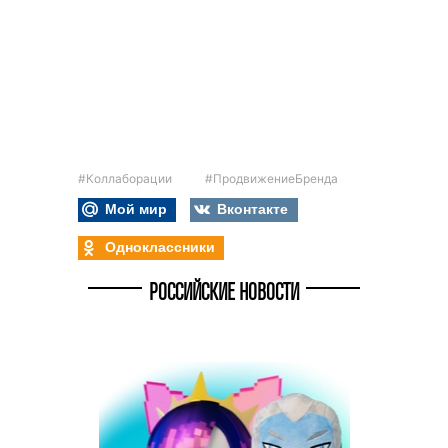
#Коллаборации
#ПродвижениеБренда
Мой мир
Вконтакте
Одноклассники
РОССИЙСКИЕ НОВОСТИ