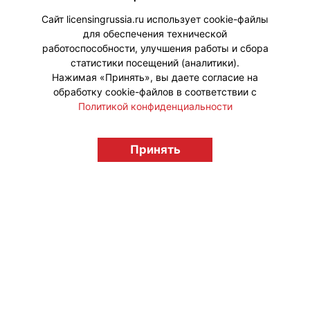
события.
Сайт licensingrussia.ru использует cookie-файлы
для обеспечения технической
#ПродвижениеБренда
работоспособности, улучшения работы и сбора
статистики посещений (аналитики).
Нажимая «Принять», вы даете согласие на
обработку cookie-файлов в соответствии с
Политикой конфиденциальности
© "Вестник лицензионного рынка",
licensingrussia.ru, 2009-2026 12+
Принять