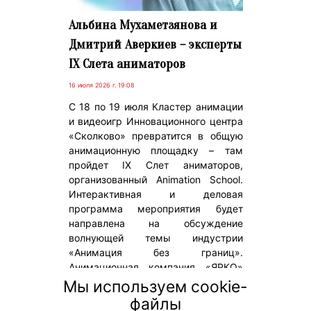
Альбина Мухаметзянова и
Дмитрий Аверкиев – эксперты
IX Слета аниматоров
16 июля 2026 г. 19:08
С 18 по 19 июля Кластер анимации
и видеоигр Инновационного центра
«Сколково» превратится в общую
анимационную площадку – там
пройдет IX Слет аниматоров,
организованный Animation School.
Интерактивная и деловая
программа мероприятия будет
направлена на обсуждение
волнующей темы индустрии
«Анимация без границ».
Анимационная компания «ЯРКО»
(входит в «Газпром-Медиа
Мы используем cookie-
Холдинг») – один из ключевых
файлы
партнеров ежегодного масштабного