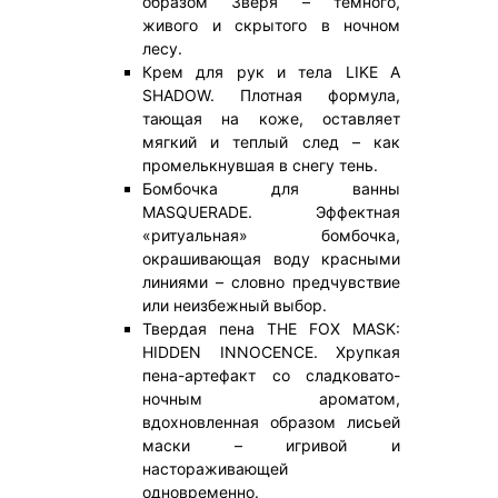
образом Зверя – темного,
живого и скрытого в ночном
лесу.
Крем для рук и тела LIKE A
SHADOW. Плотная формула,
тающая на коже, оставляет
мягкий и теплый след – как
промелькнувшая в снегу тень.
Бомбочка для ванны
MASQUERADE. Эффектная
«ритуальная» бомбочка,
окрашивающая воду красными
линиями – словно предчувствие
или неизбежный выбор.
Твердая пена THE FOX MASK:
HIDDEN INNOCENCE. Хрупкая
пена-артефакт со сладковато-
ночным ароматом,
вдохновленная образом лисьей
маски – игривой и
настораживающей
одновременно.