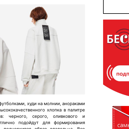
футболками, худи на молнии, анораками
ысококачественного хлопка в палитре
в: черного, серого, оливкового и
тлично подойдут для формирования
и подчеркивая образ владельца. Все