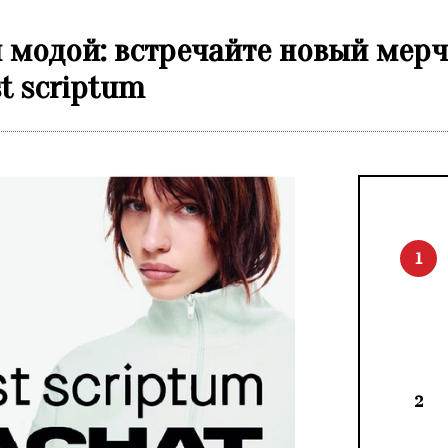
 модой: встречайте новый мерч
st scriptum
1
2