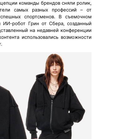
нцепции команды брендов сняли ролик,
ители самых разных профессий – от
успешных спортсменов. В съемочном
й ИИ-робот Грин от Сбера, созданный
дставленный на недавней конференции
 контента использовались возможности
.