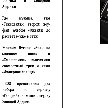
Востока и Северной
Африки
Где музыка, там
«Технолайк»: второй лоу-
фай альбом «Онлайн до
рассвета» уже в сети
Максим Лутчак, «Элли на
маковом поле» и
«Смешарики» выпустили
совместный трек и клип
«Фанерное солнце»
LEGO представила два
набора по сериалу
«Уэнсдей» и минифигурку
Уэнсдей Аддамс