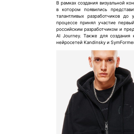
В рамках создания визуальной ко
в котором появились представ
талантливых разработчиков до 
процессе принял участие первы
российским разработчиком и пре
AI Journey. Также для создания
нейросетей Kandinsky и SymFormer