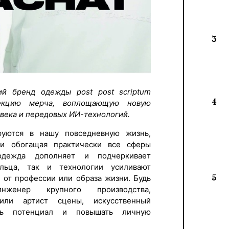
3
ий бренд одежды post post scriptum
4
лекцию мерча, воплощающую новую
века и передовых ИИ-технологий.
руются в нашу повседневную жизнь,
и обогащая практически все сферы
одежда дополняет и подчеркивает
ельца, так и технологии усиливают
5
 от профессии или образа жизни. Будь
женер крупного производства,
или артист сцены, искусственный
ать потенциал и повышать личную