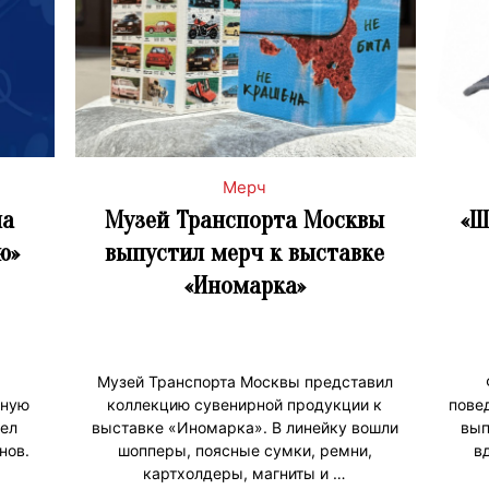
Мерч
ла
Музей Транспорта Москвы
«Ш
ю»
выпустил мерч к выставке
«Иномарка»
Музей Транспорта Москвы представил
тную
коллекцию сувенирной продукции к
пове
ел
выставке «Иномарка». В линейку вошли
вып
нов.
шопперы, поясные сумки, ремни,
в
картхолдеры, магниты и …