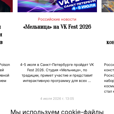
Российские новости
я
«Мельница» на VK Fest 2026
и
в
ко
Poison
4-5 июля в Санкт-Петербурге пройдет VK
Рос
ей
Fest 2026. Студия «Мельница», по
конс
ивной
традиции, примет участие и представит
Рос
нием
интерактивную программу для всех …
набо
косм
стал 
4 июля 2026 г. 13:05
#ПродвижениеБренда
#Колла
Мы используем cookie-файлы