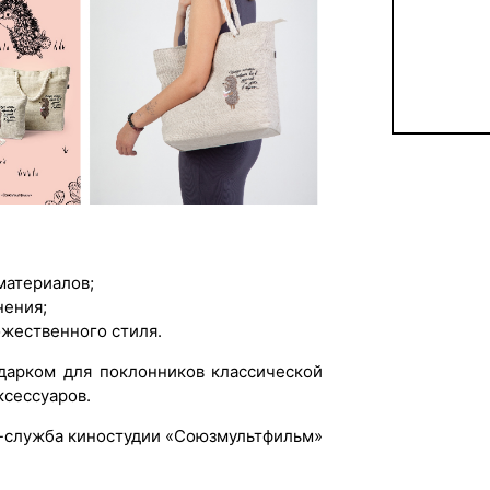
материалов;
нения;
ожественного стиля.
дарком для поклонников классической
ксессуаров.
-служба киностудии «Союзмультфильм»