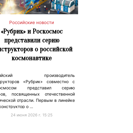
Российские новости
«Рубрик» и Роскосмос
представили серию
нструкторов о российской
космонавтике
сийский производитель
трукторов «Рубрик» совместно с
космосом представил серию
ров, посвященных отечественной
ической отрасли. Первым в линейке
конструктор о …
24 июня 2026 г. 15:25
борации
#ПродвижениеБренда