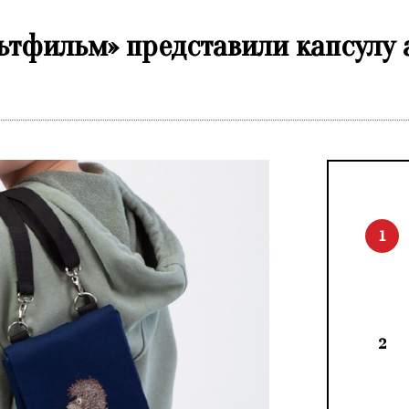
льтфильм» представили капсулу 
1
2