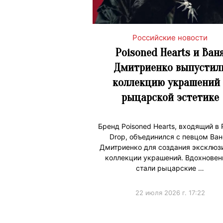
Российские новости
Poisoned Hearts и Ван
Дмитриенко выпустил
коллекцию украшений 
рыцарской эстетике
Бренд Poisoned Hearts, входящий в 
Drop, объединился с певцом Ван
Дмитриенко для создания эксклюз
коллекции украшений. Вдохнове
стали рыцарские …
22 июля 2026 г. 17:22
#Коллаборации