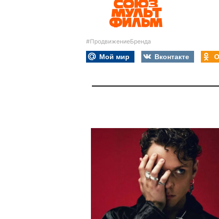
#ПродвижениеБренда
Мой мир
Вконтакте
О