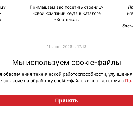
ицу
Приглашаем вас посетить страницу
Пр
й
новой компании Zeytz в Каталоге
но
».
«Вестника».
брен
11 июня 2026 г. 17:13
а
#НовостиКаталога
#Новые
Мы используем cookie-файлы
для обеспечения технической работоспособности, улучшения
 согласие на обработку cookie-файлов в соответствии с
Пол
Вестник лицензионного рынка", licensingrussia.ru, 2009-2026
Принять