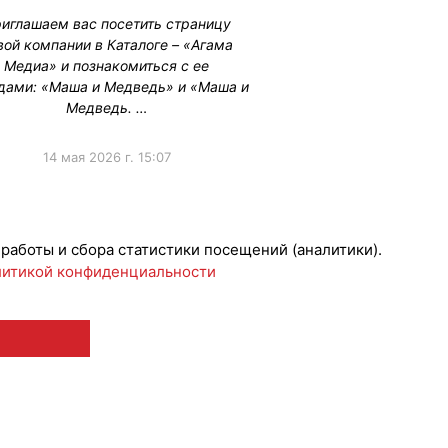
иглашаем вас посетить страницу
вой компании в Каталоге – «Агама
Медиа» и познакомиться с ее
дами: «Маша и Медведь» и «Маша и
Медведь. …
14 мая 2026 г. 15:07
Лицензии
#НовостиКаталога
 работы и сбора статистики посещений (аналитики).
итикой конфиденциальности
 12+