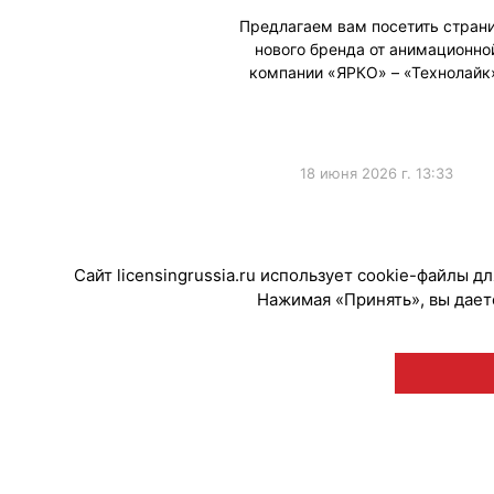
Предлагаем вам посетить стран
нового бренда от анимационно
компании «ЯРКО» – «Технолайк
18 июня 2026 г. 13:33
#НовыеЛицензии
#НовостиКаталог
Сайт licensingrussia.ru использует cookie-файлы 
Нажимая «Принять», вы даете
© "