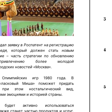
3
ал заявку в Роспатент на регистрацию
4
ведя, который должен стать новым
ие – часть стратегии по обновлению
ивлечению более молодой
родских новостей «Москва».
 Олимпийских игр 1980 года. В
«ласковый Миша» поможет придать
5
 при этом ностальгический вид,
ми эмоциями и историей страны.
 будет активно использоваться
акже станет частью продуктов и услуг,