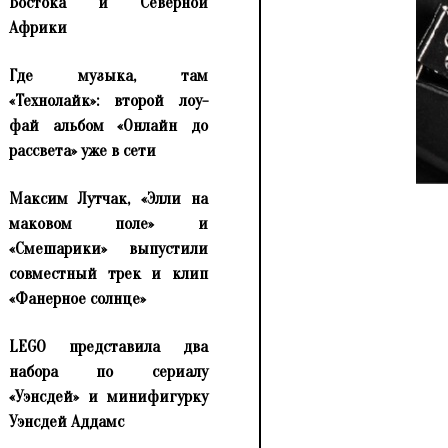
Востока и Северной
Африки
Где музыка, там
«Технолайк»: второй лоу-
фай альбом «Онлайн до
рассвета» уже в сети
Максим Лутчак, «Элли на
маковом поле» и
«Смешарики» выпустили
совместный трек и клип
«Фанерное солнце»
LEGO представила два
набора по сериалу
«Уэнсдей» и минифигурку
Уэнсдей Аддамс