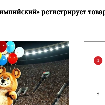
импийский» регистрирует това
»
1
2