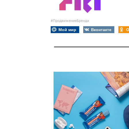
#ПродвижениеБренда
Мой мир
Вконтакте
О