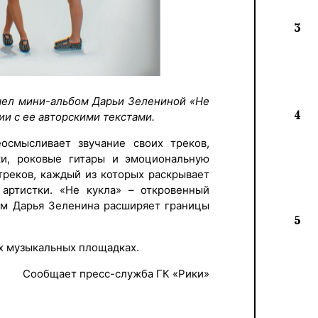
3
ышел мини-альбом Дарьи Зелениной «Не
4
ии с ее авторскими текстами.
осмысливает звучание своих треков,
и, роковые гитары и эмоциональную
 треков, каждый из которых раскрывает
 артистки. «Не кукла» – откровенный
ром Дарья Зеленина расширяет границы
5
х музыкальных площадках.
Сообщает пресс-служба ГК «Рики»