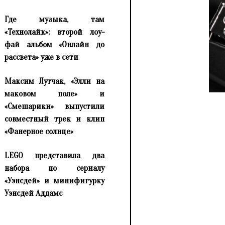
Где музыка, там
«Технолайк»: второй лоу-
фай альбом «Онлайн до
рассвета» уже в сети
Максим Лутчак, «Элли на
маковом поле» и
«Смешарики» выпустили
совместный трек и клип
«Фанерное солнце»
LEGO представила два
набора по сериалу
«Уэнсдей» и минифигурку
Уэнсдей Аддамс