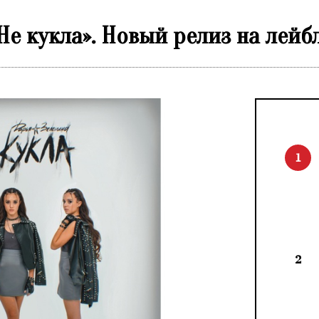
Не кукла». Новый релиз на лейбл
1
2