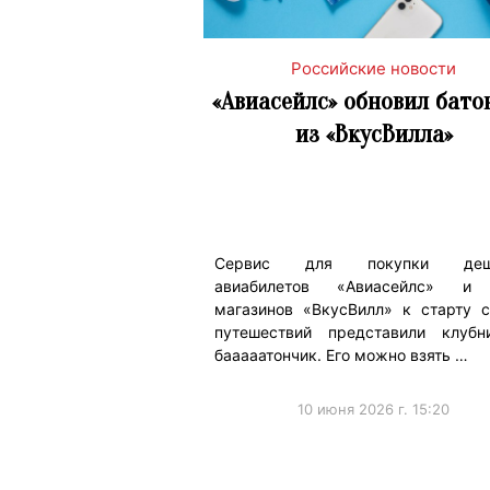
Российские новости
«Авиасейлс» обновил бато
из «ВкусВилла»
Сервис для покупки деш
авиабилетов «Авиасейлс» и
магазинов «ВкусВилл» к старту с
путешествий представили клубн
бааааатончик. Его можно взять …
10 июня 2026 г. 15:20
#ПродвижениеБренда
#Коллабораци