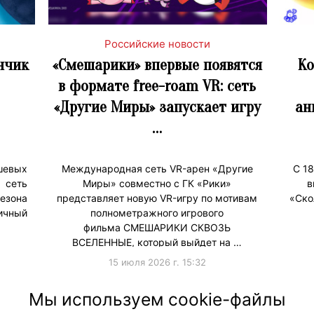
Российские новости
нчик
«Смешарики» впервые появятся
Ко
в формате free-roam VR: сеть
«Другие Миры» запускает игру
ан
…
евых
Международная сеть VR-арен «Другие
С 18
 сеть
Миры» совместно с ГК «Рики»
в
езона
представляет новую VR-игру по мотивам
«Ско
ичный
полнометражного игрового
фильма СМЕШАРИКИ СКВОЗЬ
ВСЕЛЕННЫЕ, который выйдет на …
15 июля 2026 г. 15:32
и
#ПродвижениеБренда
#Коллаборации
#Продв
Мы используем cookie-файлы