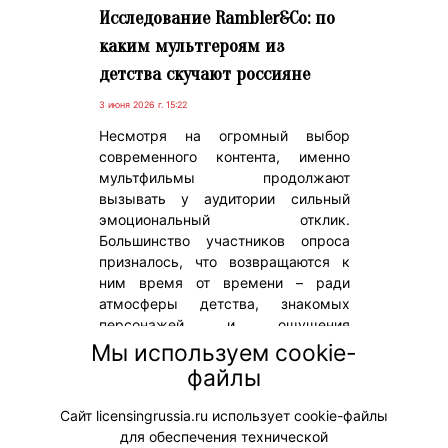
Исследование Rambler&Co: по
каким мультгероям из
детства скучают россияне
3 июня 2026 г. 15:22
Несмотря на огромный выбор
современного контента, именно
мультфильмы продолжают
вызывать у аудитории сильный
эмоциональный отклик.
Большинство участников опроса
призналось, что возвращаются к
ним время от времени – ради
атмосферы детства, знакомых
персонажей и ощущения
внутреннего спокойствия. Еще 12%
Мы используем cookie-
смотрят анимацию практически
файлы
ежедневно – чаще всего короткими
фрагментами или «для фона».
Сайт licensingrussia.ru использует cookie-файлы
для обеспечения технической
#Тренды