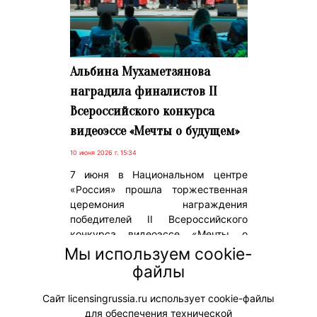
Альбина Мухаметзянова
наградила финалистов II
Всероссийского конкурса
видеоэссе «Мечты о будущем»
10 июня 2026 г. 15:34
7 июня в Национальном центре
«Россия» прошла торжественная
церемония награждения
победителей II Всероссийского
конкурса видеоэссе «Мечты о
будущем», партнером которого
Мы используем cookie-
выступила анимационная компания
файлы
«ЯРКО» (входит в «Газпром-Медиа
Холдинг»).
Сайт licensingrussia.ru использует cookie-файлы
для обеспечения технической
#ПродвижениеБренда