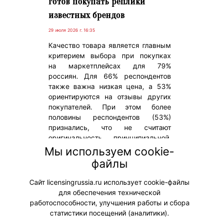
готов покупать реплики
известных брендов
29 июля 2026 г. 16:35
Качество товара является главным
критерием выбора при покупках
на маркетплейсах для 79%
россиян. Для 66% респондентов
также важна низкая цена, а 53%
ориентируются на отзывы других
покупателей. При этом более
половины респондентов (53%)
признались, что не считают
оригинальность принципиальной,
если товар соответствует
Мы используем cookie-
ожиданиям по характеристикам.
файлы
Такие данные содержатся
в исследовании «Анкетолога».
Сайт licensingrussia.ru использует cookie-файлы
для обеспечения технической
#Тренды
работоспособности, улучшения работы и сбора
статистики посещений (аналитики).