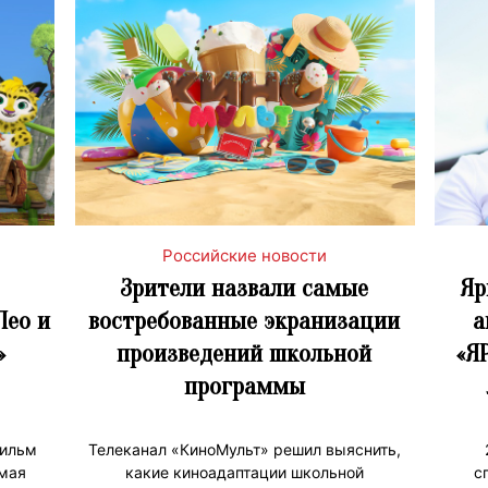
Российские новости
Зрители назвали самые
Яр
Лео и
востребованные экранизации
а
»
произведений школьной
«ЯР
программы
ильм
Телеканал «КиноМульт» решил выяснить,
 мая
какие киноадаптации школьной
с