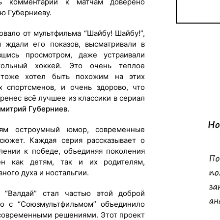
ть комментарии к матчам доверено
ю Губерниеву.
вало от мультфильма “Шайбу! Шайбу!”,
 ждали его показов, высматривали в
вшись просмотром, даже устраивали
ольный хоккей. Это очень теплое
 тоже хотел быть похожим на этих
х спортсменов, и очень здорово, что
енес всё лучшее из классики в сериал
митрий Губерниев.
лям остроумный юмор, современные
сюжет. Каждая серия рассказывает о
лении к победе, объединяя поколения
ен как детям, так и их родителям,
ного духа и ностальгии.
 “Валдай” стал частью этой доброй
во с “Союзмультфильмом” объединило
современными решениями. Этот проект