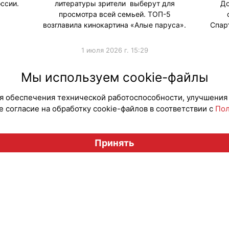
ссии.
литературы зрители выберут для
До
просмотра всей семьей. ТОП-5
возглавила кинокартина «Алые паруса».
Спар
1 июля 2026 г. 15:29
#ПродвижениеБренда
#Продв
Мы используем cookie-файлы
для обеспечения технической работоспособности, улучшения
 согласие на обработку cookie-файлов в соответствии с
Пол
Вестник лицензионного рынка", licensingrussia.ru, 2009-2026
Принять