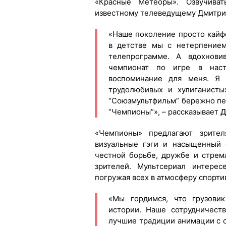
«Красные Метеоры». Озвучива
известному телеведущему Дмитри
«Наше поколение просто кайфо
в детстве мы с нетерпением
телепрограмме. А вдохнови
чемпионат по игре в наст
воспоминание для меня. Я
трудолюбивых и хулиганисты
“Союзмультфильм” бережно пер
“Чемпионы”», – рассказывает
Д
«Чемпионы» предлагают зрите
визуальные гэги и насыщенный 
честной борьбе, дружбе и стрем
зрителей. Мультсериал интерес
погружая всех в атмосферу спортив
«Мы гордимся, что грузовик
истории. Наше сотрудничест
лучшие традиции анимации с 