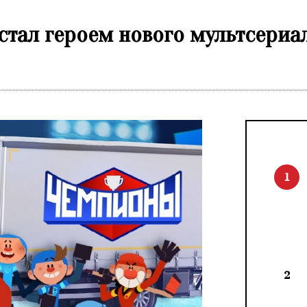
стал героем нового мультсериа
1
2