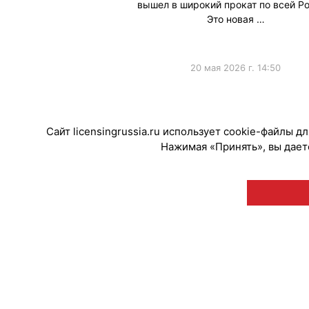
вышел в широкий прокат по всей Ро
Это новая …
20 мая 2026 г. 14:50
#ПродвижениеБренда
#Кинопрокат
Сайт licensingrussia.ru использует cookie-файлы 
Нажимая «Принять», вы даете
© "