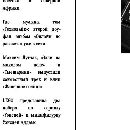
Востока и Северной
Африки
Где музыка, там
«Технолайк»: второй лоу-
фай альбом «Онлайн до
рассвета» уже в сети
Максим Лутчак, «Элли на
маковом поле» и
«Смешарики» выпустили
совместный трек и клип
«Фанерное солнце»
LEGO представила два
набора по сериалу
«Уэнсдей» и минифигурку
Уэнсдей Аддамс