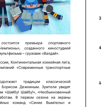
3
состоится премьера спортивного
4
Чемпионы», созданного киностудией
ультфильма – грузовик «Валдай».
сии, Континентальная хоккейная лига,
омпаний «Современные транспортные
одолжает традиции классической
5
й Борисом Дежкиным. Зрители увидят
ам «Шайбу! Шайбу!», «Необыкновенный
аботам. В первом сезоне на экраны
кейных команд «Синие Вымпелы» и