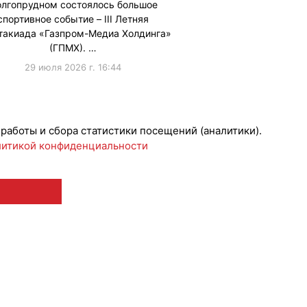
лгопрудном состоялось большое
спортивное событие – III Летняя
такиада «Газпром-Медиа Холдинга»
(ГПМХ). …
29 июля 2026 г. 16:44
ижениеБренда
 работы и сбора статистики посещений (аналитики).
итикой конфиденциальности
 12+