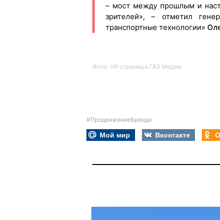
– мост между прошлым и наст
зрителей», – отметил гене
транспортные технологии»
Оле
Фото: VK-страница ГАЗ Медиа
#ПродвижениеБренда
Мой мир
Вконтакте
О