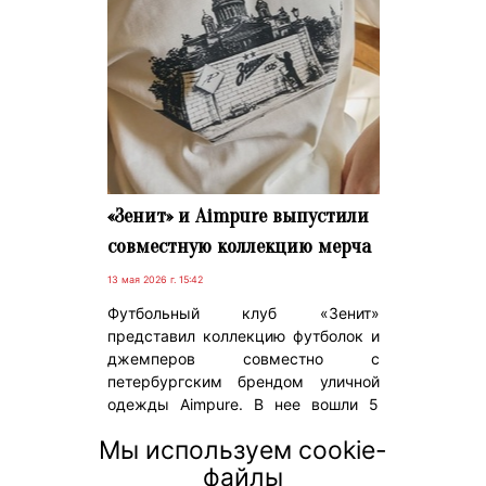
«Зенит» и Aimpure выпустили
совместную коллекцию мерча
13 мая 2026 г. 15:42
Футбольный клуб «Зенит»
представил коллекцию футболок и
джемперов совместно с
петербургским брендом уличной
одежды Aimpure. В нее вошли 5
элементов гардероба,
Мы используем cookie-
объединившие клуб с городской
файлы
культурой.