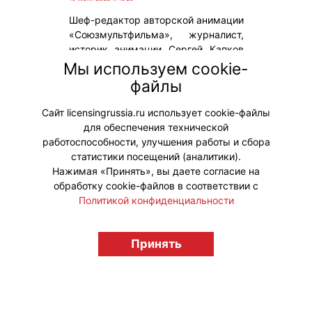
Шеф-редактор авторской анимации
«Союзмультфильма», журналист,
историк анимации Сергей Капков
представил новую книгу – «В Союзе
Мы используем cookie-
с мультфильмами. О связи времени
файлы
и кино, о судьбах и
мультипликации».
Сайт licensingrussia.ru использует cookie-файлы
для обеспечения технической
#ПродвижениеБренда
работоспособности, улучшения работы и сбора
статистики посещений (аналитики).
Нажимая «Принять», вы даете согласие на
обработку cookie-файлов в соответствии с
Политикой конфиденциальности
© "Вестник лицензионного рынка",
Принять
licensingrussia.ru, 2009-2026 12+