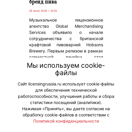
бренд пива
29 июля 2026 г. 16:55
Музыкальное лицензионное
агентство Global Merchandising
Services объявило о начале
сотрудничества с британской
крафтовой пивоварней Hobsons
Brewery. Первым релизом в рамках
совместной линейки стал
золотистый эль Patient Number
Мы используем cookie-
9. Мировая премьера напитка была
файлы
приурочена к первому в истории
«Дню Оззи Осборна».
Сайт licensingrussia.ru использует cookie-файлы
для обеспечения технической
#Коллаборации
работоспособности, улучшения работы и сбора
статистики посещений (аналитики).
Нажимая «Принять», вы даете согласие на
обработку cookie-файлов в соответствии с
Политикой конфиденциальности