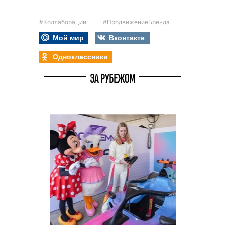
#Коллаборации
#ПродвижениеБренда
Мой мир
Вконтакте
Одноклассники
ЗА РУБЕЖОМ