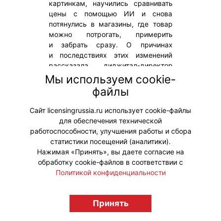
картинкам, научились сравнивать
цены с помощью ИИ и снова
потянулись в магазины, где товар
можно потрогать, примерить
и забрать сразу. О причинах
и последствиях этих изменений
рассказала диджитал-директор
рекламного
Мы используем cookie-
агентства НЕКТАРИН Екатерина
файлы
Фролова, автор ежемесячной
колонки «Свои люди в диджитал».
Сайт licensingrussia.ru использует cookie-файлы
для обеспечения технической
#Тренды
работоспособности, улучшения работы и сбора
статистики посещений (аналитики).
Нажимая «Принять», вы даете согласие на
обработку cookie-файлов в соответствии с
Политикой конфиденциальности
© "Вестник лицензионного рынка",
licensingrussia.ru, 2009-2026 12+
Принять